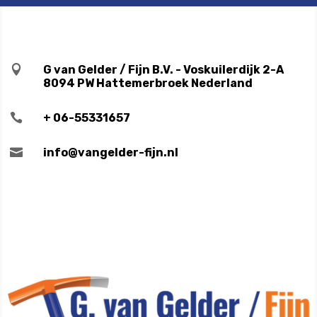

G van Gelder / Fijn B.V. - Voskuilerdijk 2-A
8094 PW Hattemerbroek Nederland

+ 06-55331657

info@vangelder-fijn.nl