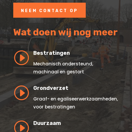
NEEM CONTACT OP
Wat doen wij nog meer
I
Bestratingen
Mechanisch ondersteund,
machinaal en gestort
I
Grondverzet
Graaf- en egaliseerwerkzaamheden,
voor bestratingen
I
Duurzaam