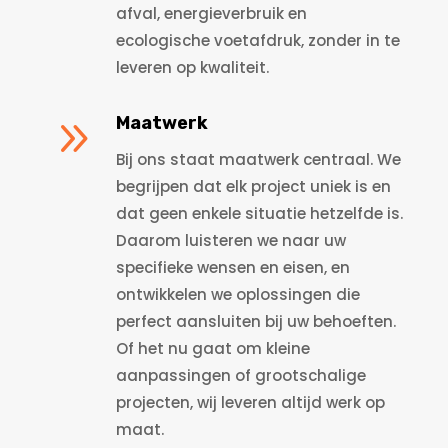
afval, energieverbruik en
ecologische voetafdruk, zonder in te
leveren op kwaliteit.
9
Maatwerk
Bij
ons
staat
maatwerk
centraal.
We
begrijpen
dat
elk
project
uniek
is
en
dat
geen
enkele
situatie
hetzelfde
is.
Daarom
luisteren
we
naar
uw
specifieke
wensen
en
eisen,
en
ontwikkelen
we
oplossingen
die
perfect
aansluiten
bij
uw
behoeften.
Of
het
nu
gaat
om
kleine
aanpassingen
of
grootschalige
projecten,
wij
leveren
altijd
werk
op
maat.