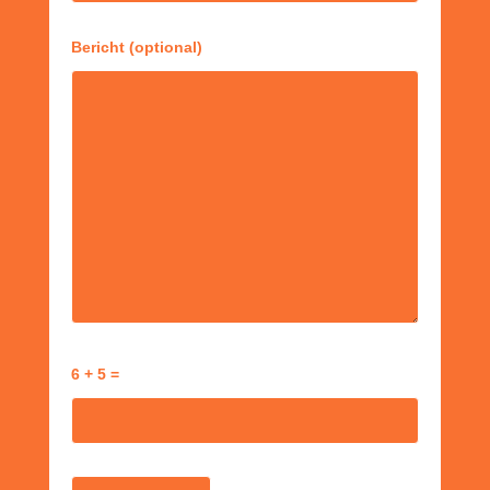
Bericht (optional)
6 + 5 =
Gelieve dit veld leeg te laten.