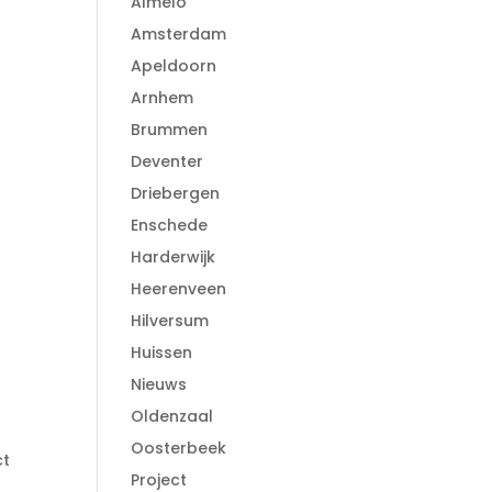
Almelo
Amsterdam
Apeldoorn
Arnhem
Brummen
Deventer
Driebergen
Enschede
Harderwijk
Heerenveen
Hilversum
Huissen
Nieuws
Oldenzaal
Oosterbeek
ct
Project