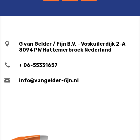

G van Gelder / Fijn B.V. - Voskuilerdijk 2-A
8094 PW Hattemerbroek Nederland

+ 06-55331657

info@vangelder-fijn.nl